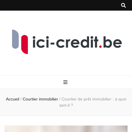
Accueil
/
Courtier immobilier
/
Courtier de prêt immobilier : à quoi
sert-il ?