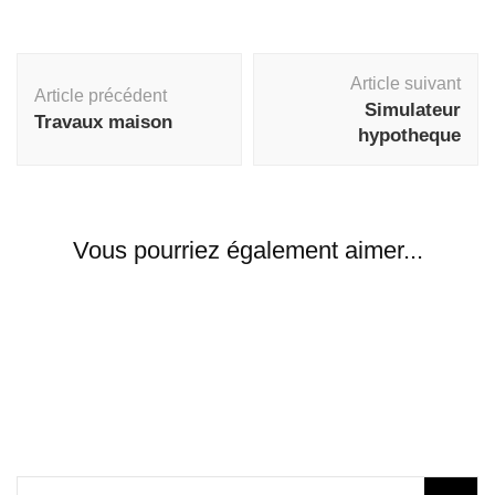
Navigation
Article suivant
d'article
Article précédent
Simulateur
Travaux maison
hypotheque
Vous pourriez également aimer...